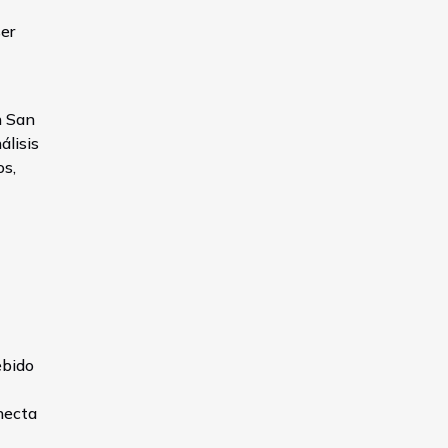
ser
n San
álisis
os,
ebido
necta