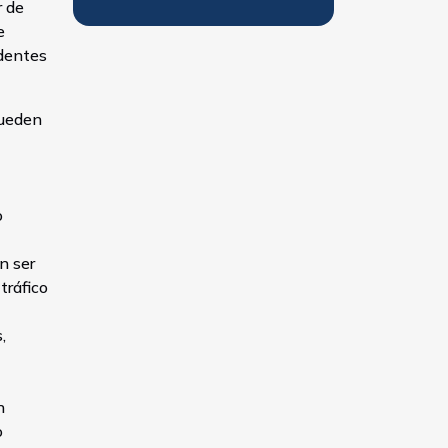
r de
e
identes
pueden
o
n ser
tráfico
,
n
o