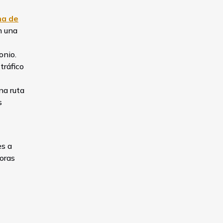
na de
n una
onio.
tráfico
una ruta
s
es a
oras