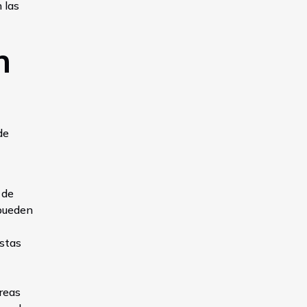
 las
n
de
 de
 pueden
istas
reas