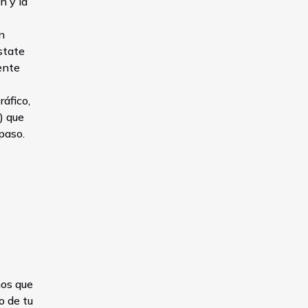
n y la
n
state
ente
ráfico,
) que
paso.
mos que
o de tu