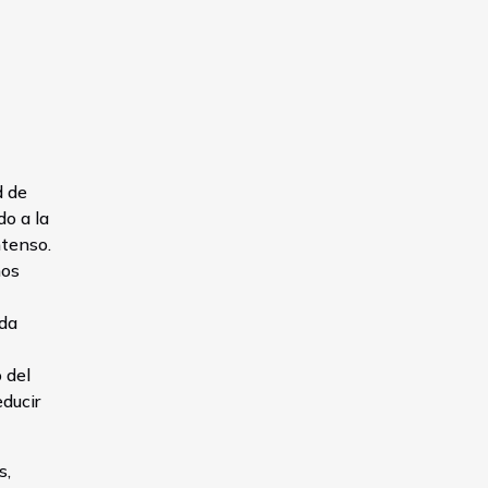
d de
do a la
ntenso.
mos
ada
 del
ducir
s,